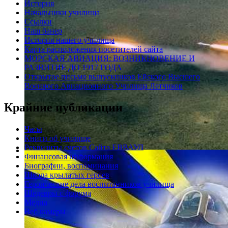
История
Начальники училища
Ссылки
Наш банер
История нашего училища
Карта расположения посетителей сайта
МОРСКАЯ АВИАЦИЯ: ВОЗНИКНОВЕНИЕ И
РАЗВИТИЕ ДО 1917 ГОДА
Открытое письмо выпускников Ейского Высшего
Военного Авиационного Училища Летчиков
Крайние публикации
Часы
Книги об училище
Реквизиты счетов Сайта ЕВВАУЛ
Финансовая информация
Биографии, воспоминания
Школа крылатых героев
Героические дела воспитанников училища
Шедевры с форума
Медиа
Веб камеры