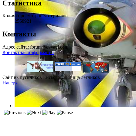
Статистика
Кол-во просмотров материалов
2568921
Контакты
Адрес сайта: forum@evvaul.com
Контактная информация
Сайт выпускников Ейского училища летчиков
Наверх