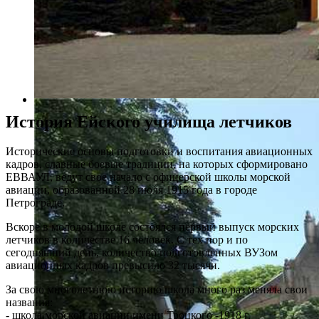
История Ейского училища летчиков
Исторические основы подготовки и воспитания авиационных
кадров, славные боевые традиции, на которых сформировано
ЕВВАУЛ, ведут свое начало с офицерской школы морской
авиации, образованной 28 июля 1915 года в городе
Петрограде.
Вскоре в молодой школе состоялся первый выпуск морских
летчиков в количестве 16 человек. С тех пор и по
сегодняшний день, количество подготовленных ВУЗом
авиационных кадров превысило 32 тысячи.
За свою многолетнюю историю школа много раз меняла свои
названия:
- школа морской авиации имени Троцкого -1918 г.