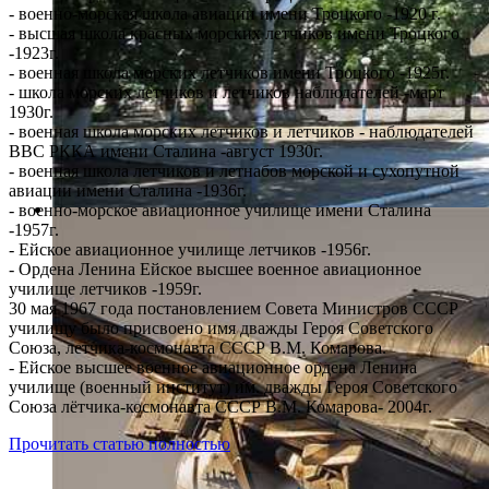
- военно-морская школа авиации имени Троцкого -1920 г.
- высшая школа красных морских летчиков имени Троцкого
-1923г.
- военная школа морских летчиков имени Троцкого -1925г.
- школа морских летчиков и летчиков наблюдателей -март
1930г.
- военная школа морских летчиков и летчиков - наблюдателей
ВВС РККА имени Сталина -август 1930г.
- военная школа летчиков и летнабов морской и сухопутной
авиации имени Сталина -1936г.
- военно-морское авиационное училище имени Сталина
-1957г.
- Ейское авиационное училище летчиков -1956г.
- Ордена Ленина Ейское высшее военное авиационное
училище летчиков -1959г.
30 мая 1967 года постановлением Совета Министров СССР
училищу было присвоено имя дважды Героя Советского
Союза, летчика-космонавта СССР В.М. Комарова.
- Ейское высшее военное авиационное ордена Ленина
училище (военный институт) им. дважды Героя Советского
Союза лётчика-космонавта СССР В.М. Комарова- 2004г.
Прочитать статью полностью