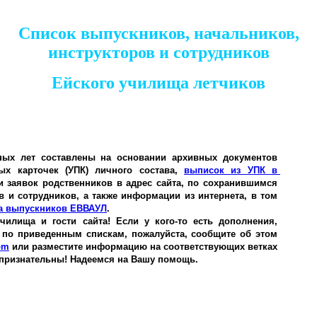
Список выпускников, начальников,
инструкторов и сотрудников
Ейского училища летчиков
ных лет составлены на основании архивных документов 
ых карточек (УПК) личного состава, 
выписок из УПК в 
и заявок родственников в адрес сайта, по сохранившимся 
и сотрудников, а также информации из интернета, в том 
а выпускников ЕВВАУЛ
.
илища и гости сайта! Если у кого-то есть дополнения, 
 по приведенным спискам, пожалуйста, сообщите об этом 
om
 или разместите информацию на соответствующих ветках 
 признательны! Надеемся на Вашу помощь.