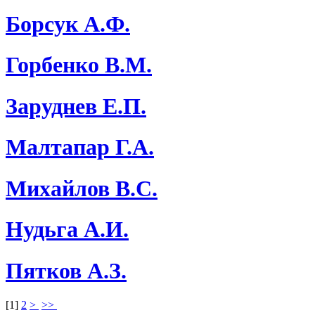
Борсук А.Ф.
Горбенко В.М.
Заруднев Е.П.
Малтапар Г.А.
Михайлов В.С.
Нудьга А.И.
Пятков А.З.
[
1
]
2
>
>>