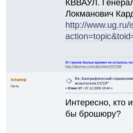
КВВАУЛ. Генера
Локманович Кар
http://www.ug.ru/
action=topic&toi
От героев былых времен не осталось п
http://clipoman.com/clip/online/2437288
Re: Биографический справочни
планер
испытатели СССР"
Гость
«
Ответ #7 :
07.12.2009 18:44 »
Интересно, кто 
бы брошюру?