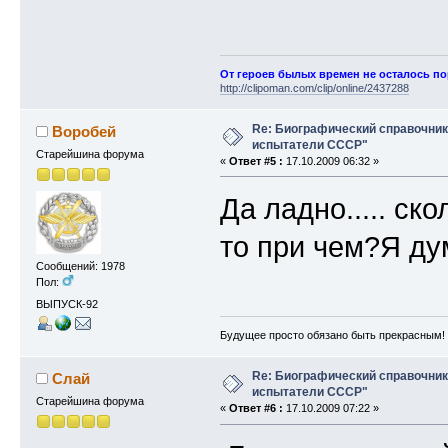
От героев былых времен не осталось п
http://clipoman.com/clip/online/2437288
Re: Биографический справочни
Воробей
испытатели СССР"
Старейшина форума
«
Ответ #5 :
17.10.2009 06:32 »
Да ладно..... ск
то при чем?Я ду
Сообщений: 1978
Пол:
ВЫПУСК-92
Будущее просто обязано быть прекрасным!
Re: Биографический справочни
Слай
испытатели СССР"
Старейшина форума
«
Ответ #6 :
17.10.2009 07:22 »