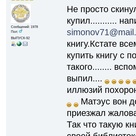
Не просто скинул
купил........... 
Сообщений: 1978
simonov71@mail.
Пол:
ВЫПУСК-92
книгу.Кстате всем
купить книгу с п
такого........ вс
выпил....
иллюзий похорон
Матэус вон до
приезжал жалов
Так что такую кн
своей библиотек