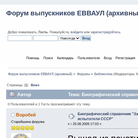
Форум выпускников ЕВВАУЛ (архивны
Добро пожаловать,
Гость
. Пожалуйста,
войдите
или
зарегистрируйтесь
.
Начало
Помощь
Поиск
Календарь
Пользователи
Вход
Регистрация
Форум выпускников ЕВВАУЛ (архивный)
»
Форумы
»
Библиотека
(Модераторы:
M
Страницы: [
1
]
Вниз
Автор
Тема: Биографический справо
0 Пользователей и 1 Гость просматривают эту тему.
Биографический справочник "З
Воробей
испытатели СССР"
Старейшина форума
«
:
25.08.2009 17:03 »