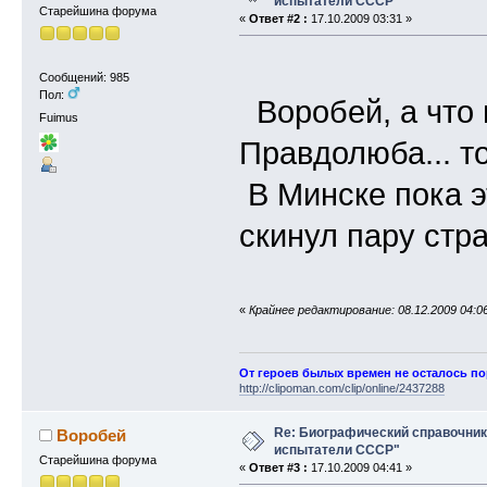
испытатели СССР"
Старейшина форума
«
Ответ #2 :
17.10.2009 03:31 »
Сообщений: 985
Пол:
Воробей, а что 
Fuimus
Правдолюба... т
В Минске пока эт
скинул пару стр
«
Крайнее редактирование: 08.12.2009 04:0
От героев былых времен не осталось п
http://clipoman.com/clip/online/2437288
Re: Биографический справочни
Воробей
испытатели СССР"
Старейшина форума
«
Ответ #3 :
17.10.2009 04:41 »