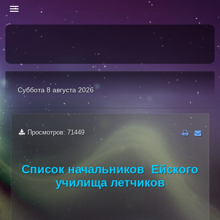
ГЛАВНАЯ
Суббота 8 августа 2026
Контакты
Поиск
Просмотров: 71449
Финансы
Авторизация
ФОРУМ
Список начальников
Ейского
Архивный форум
училища летчиков
ФОТО
Фотогалерея