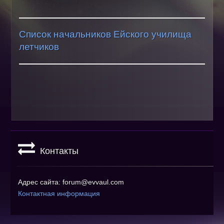
Как разместить
Размер фото
ИСТОРИЯ
Список начальников Ейского училища
летчиков
Герои
Заслужен.летчики
Нач. училища
Музей
Список выпускников
МЕДИА
Библиотека
Контакты
Фильмы
Музыка
Игры
Адрес сайта: forum@evvaul.com
Контактная информация
Часы
Ссылки
Наш баннер