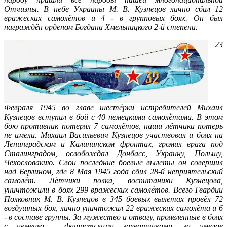
Отчизны. В небе Украины М. В. Кузнецов лично сбил 12
вражеских самолётов и 4 - в групповых боях. Он был
награждён орденом Богдана Хмельницкого 2-й степени.
23
Февраля 1945 во главе шестёрки истребителей Михаил
Кузнецов вступил в бой с 40 немецкими самолётами. В этом
бою противник потерял 7 самолётов, наши лётчики потерь
не имели. Михаил Васильевич Кузнецов участвовал и боях на
Ленинградском и Калининском фронтах, громил врага под
Сталинградом, освобождал Донбасс, Украину, Польшу,
Чехословакию. Свои последние боевые вылеты он совершил
над Берлином, где 8 Мая 1945 года сбил 28-й неприятельский
самолёт. Лётчики полка, воспитаники Кузнецова,
уничтожили в боях 299 вражеских самолётов. Всего Гвардии
Полковник М. В. Кузнецов в 345 боевых вылетах провёл 72
воздушных боя, лично уничтожил 22 вражеских самолёта и 6
- в составе группы. За мужество и отвагу, проявленные в боях
с немецко - фашистскими захватчиками, за умелое