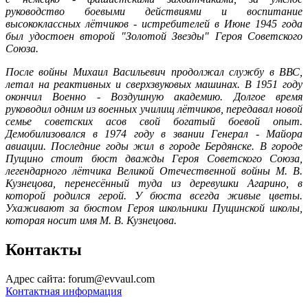
руководство боевыми действиями и воспитание
высококлассных лётчиков - истребителей в Июне 1945 года
был удостоен второй "Золотой Звезды" Героя Советского
Союза.
После войны Михаил Васильевич продолжал службу в ВВС,
летал на реактивных и сверхзвуковых машинах. В 1951 году
окончил Военно - Воздушную академию. Долгое время
руководил одним из военных училищ лётчиков, передавал новой
семье советских асов свой богатый боевой опыт.
Демобилизовался в 1974 году в звании Генерал - Майора
авиации. Последние годы жил в городе Бердянске. В городе
Пущино стоит бюст дважды Героя Советского Союза,
легендарного лётчика Великой Отечественной войны М. В.
Кузнецова, перенесённый туда из деревушки Агарино, в
которой родился герой. У бюста всегда живые цветы.
Ухаживают за бюстом Героя школьники Пущинской школы,
которая носит имя М. В. Кузнецова.
Контакты
Адрес сайта: forum@evvaul.com
Контактная информация