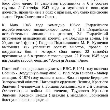
боях сбил лично 17 самолётов противника и 6 в составе
группы. 8 Сентября 1943 года за мужество и воинскую
доблесть, проявленные в боях с врагами, ему было присвоено
звание Героя Советского Союза.
К Маю 1945 года командир 106-го Гвардейского
истребительного авиационного полка ( 11-я Гвардейская
истребительная авиационная дивизия, 2-й Гвардейский
штурмовой авиационный корпус, 2-я Воздушная армия, 1-й
Украинский фронт ) Гвардии Подполковник М. В. Кузнецов
выполнил 345 успешных боевых вылетов, провёл 72
воздушных боя, в которых сбил лично 22 самолёта
противника и 6 в группе с товарищами. 27 Июня 1945 года
награждён второй медалью "Золотая Звезда" Героя.
После войны продолжал служить в ВВС. В 1951 году окончил
Военно - Воздушную академию. С 1959 года Генерал - Майор
авиации. В 1974 году вышел в запас. Жил в городе Бердянске
Запорожской области. Награждён орденами Ленина, Красного
Знамени ( четырежды ), Богдана Хмельницкого 2-й степени,
Отечественной войны 1-й степени, Трудового Красного
Знамени, Красной Звезды ( дважды ), медалями. Бронзовый
бюст установлен на родине.