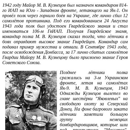
1942 году Майор М. В. Кузнецов был назначен командиром 814-
го ИАП на Юго - Западном фронте, летающего на Як-1. Он
провёл полк через горнило боёв на Украине, где лично сбил 12
самолётов противника. Под его командованием 24 Августа
1943 года полк был удостоен Гвардейского звания и стал
именоваться 106-м ГвИАП. Получая Гвардейское знамя,
командир полка М. В. Кузнецов сказал тогда, что лётчики в
боях оправдают высокое звание Гвардейцев. Командир сам
подавал пример мужества и отваги. В Сентябре 1943 года,
после освобождения Донбасса, за 17 лично сбитых самолётов
Гвардии Майору М. В. Кузнецову было присвоено звание Героя
Советского Союза.
Позднее лётчики полка
сражались на 3-м Украинском
фронте, летая на самолётах
Як-9. М. В. Кузнецов, 1943
Однажды Кузнецов вылетел во
главе шестёрки "Яковлевых" на
свободную охоту за Северский
Донец. На фоне багрового заката
лётчики заметили большую
группу немецких
бомбардировщиков, которые шли
под прикрытием "Мессеров".