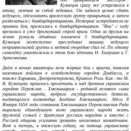
Кузнецов сразу же устремился в
атаку, увлекая за собой ведомых. Он задался целью сбить
ведущего, обезглавить вражескую группу прикрытия, а затем
разделаться с бомбардировщиками. Немецкие истребители не
приняли боя, прижались к бомбардировщикам. "Яки" с ходу
врезались в уже дрогнувший строй врага. Один за другим на
землю рухнули объятые пламенем 3 бомбардировщика.
Кузнецов неотступно преследовал машину ведущего
неприятельской группы и меткой очередью сбил её. По одному
самолёту уничтожили в этом бою лётчики Н. Химушин и Г.
Артемченко.
Днём и ночью авиаторы вели жаркие бои с врагом, помогая
наземным войскам в освобождении городов Донбасса, а
также Харькова, Днепропетровска, Кривого Рога. Как - то М.
В. Кузнецову пришлось пролетать и над древним украинским
городом Переяслав - Хмельницким - родиной великого сына
украинского народа, мудрого государственного деятеля,
выдающегося полководца Богдана Хмельницкого. Здесь 8
Января 1654 года созванная Хмельницким Переяславская Рада
выразила единодушную волю украинского народа жить
дружной семьей с братским русским народом и вместе с
Россией общими усилиями громить иноземных захватчиков.
Вот и теперь, в тяжелую годину, на помощь украинскому
народу пришли все народы нашей многонациональной