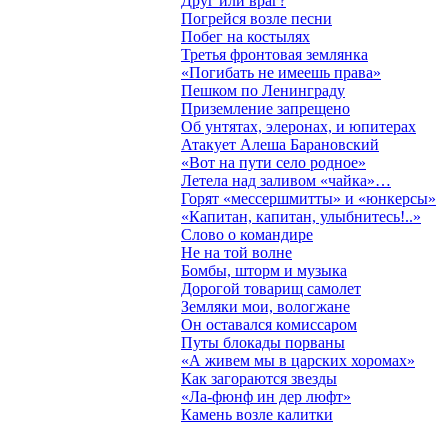
Друг или враг?
Погрейся возле песни
Побег на костылях
Третья фронтовая землянка
«Погибать не имеешь права»
Пешком по Ленинграду
Приземление запрещено
Об унтятах, элеронах, и юпитерах
Атакует Алеша Барановский
«Вот на пути село родное»
Летела над заливом «чайка»…
Горят «мессершмитты» и «юнкерсы»
«Капитан, капитан, улыбнитесь!..»
Слово о командире
Не на той волне
Бомбы, шторм и музыка
Дорогой товарищ самолет
Земляки мои, вологжане
Он оставался комиссаром
Путы блокады порваны
«А живем мы в царских хоромах»
Как загораются звезды
«Ла-фюнф ин дер люфт»
Камень возле калитки