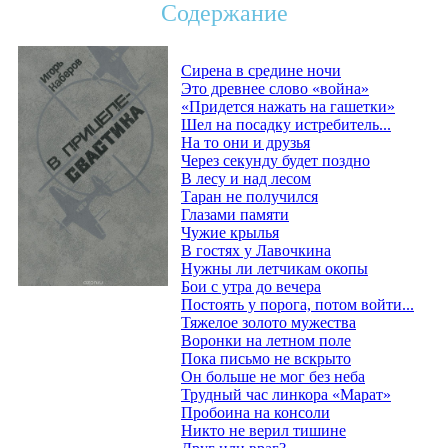
Содержание
Сирена в средине ночи
Это древнее слово «война»
«Придется нажать на гашетки»
Шел на посадку истребитель...
На то они и друзья
Через секунду будет поздно
В лесу и над лесом
Таран не получился
Глазами памяти
Чужие крылья
В гостях у Лавочкина
Нужны ли летчикам окопы
Бои с утра до вечера
Постоять у порога, потом войти...
Тяжелое золото мужества
Воронки на летном поле
Пока письмо не вскрыто
Он больше не мог без неба
Трудный час линкора «Марат»
Пробоина на консоли
Никто не верил тишине