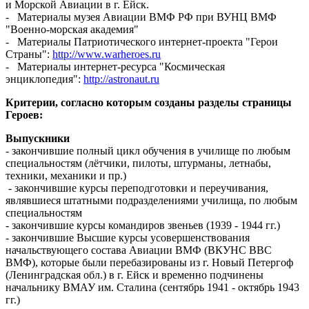
и Морской Авиации в г. Ейск.
- Материалы музея Авиации ВМФ РФ при ВУНЦ ВМФ
"Военно-морская академия"
- Материалы Патриотического интернет-проекта "Герои
Страны":
http://www.warheroes.ru
- Материалы интернет-ресурса "Космическая
энциклопедия":
http://astronaut.ru
Критерии, согласно которым созданы разделы страницы
Героев:
Выпускники
- закончившие полный цикл обучения в училище по любым
специальностям (лётчики, пилоты, штурманы, летнабы,
техники, механики и пр.)
- закончившие курсы переподготовки и переучивания,
являвшиеся штатными подразделениями училища, по любым
специальностям
- закончившие курсы командиров звеньев (1939 - 1944 гг.)
- закончившие Высшие курсы усовершенствования
начальствующего состава Авиации ВМФ (ВКУНС ВВС
ВМФ), которые были перебазированы из г. Новый Петергоф
(Ленинградская обл.) в г. Ейск и временно подчинены
начальнику ВМАУ им. Сталина (сентябрь 1941 - октябрь 1943
гг.)