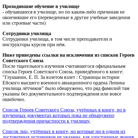
Проходившие обучение в училище
- обучавшиеся в училище, но по каким-либо причинам не
окончившие его (переведенные в другие учебные заведения
или строевые части)
Сотрудники училища
Сотрудники училища, в том числе преподаватели и
инструкторы курсов при нём.
Ниже приведены ссылки на исключения из списков Героев
Советского Союза
После тщательного изучения считавшегося официальным
списка Героев Советского Союза, приведённого в книге:
"Глушанин, Е. П. За взлетом взлет : Страницы истории
Ейского высшего военного авиационного ордена Ленина
училища лётчиков" было обнаружено, что ряд фамилий там
указаны без документального подтверждения или вовсе
ошибочно.
Список Героев Советского Союза, учтённых в книге, но в
изученных документах которых пока не обнаружено
подтверждения причастности к училищу.
Список лиц, учтённых в книге, но которые ни в одном из
достоверных источников не указаны, как удостоенные звания