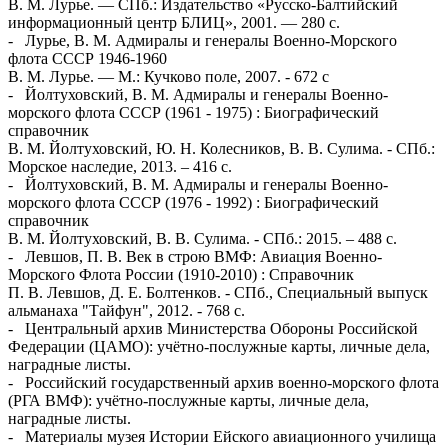
В. М. Лурье. — СПб.: Издательство «Русско-Балтийский
информационный центр БЛИЦ», 2001. — 280 с.
- Лурье, В. М. Адмиралы и генералы Военно-Морского
флота СССР 1946-1960
В. М. Лурье. — М.: Кучково поле, 2007. - 672 с
- Йолтуховский, В. М. Адмиралы и генералы Военно-
морского флота СССР (1961 - 1975) : Биографический
справочник
В. М. Йолтуховский, Ю. Н. Колесников, В. В. Сулима. - СПб.:
Морское наследие, 2013. – 416 с.
- Йолтуховский, В. М. Адмиралы и генералы Военно-
морского флота СССР (1976 - 1992) : Биографический
справочник
В. М. Йолтуховский, В. В. Сулима. - СПб.: 2015. – 488 с.
- Левшов, П. В. Век в строю ВМФ: Авиация Военно-
Морского Флота России (1910-2010) : Справочник
П. В. Левшов, Д. Е. Болтенков. - СПб., Специальный выпуск
альманаха "Тайфун", 2012. - 768 с.
- Центральный архив Министерства Обороны Российской
Федерации (ЦАМО): учётно-послужные карты, личные дела,
наградные листы.
- Российский государственный архив военно-морского флота
(РГА ВМФ): учётно-послужные карты, личные дела,
наградные листы.
- Материалы музея Истории Ейского авиационного училища