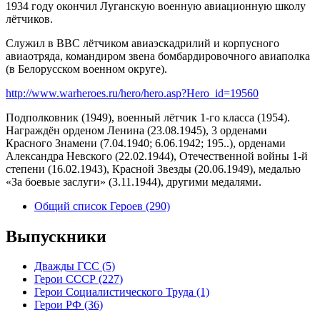
1934 году окончил Луганскую военную авиационную школу
лётчиков.
Служил в ВВС лётчиком авиаэскадрилий и корпусного
авиаотряда, командиром звена бомбардировочного авиаполка
(в Белорусском военном округе).
http://www.warheroes.ru/hero/hero.asp?Hero_id=19560
Подполковник (1949), военный лётчик 1-го класса (1954).
Награждён орденом Ленина (23.08.1945), 3 орденами
Красного Знамени (7.04.1940; 6.06.1942; 195..), орденами
Александра Невского (22.02.1944), Отечественной войны 1-й
степени (16.02.1943), Красной Звезды (20.06.1949), медалью
«За боевые заслуги» (3.11.1944), другими медалями.
Общий список Героев (290)
Выпускники
Дважды ГСС (5)
Герои СССР (227)
Герои Социалистического Труда (1)
Герои РФ (36)