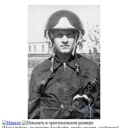
[Пожалуйста, включите JavaScript, чтобы видеть слайдшоу]