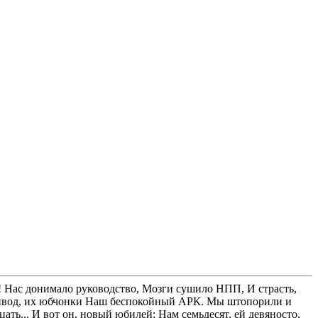
а! Нас донимало руководство, Мозги сушило НПП, И страсть,
 привод, их юбчонки Наш беспокойный АРК. Мы штопорили и
ть... И вот он, новый юбилей: Нам семьдесят, ей девяносто,