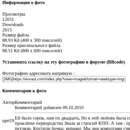
Информация о фото
Просмотры
12031
Downloads
2613
Размер файла
88.93 Кб (400 x 300 пикселей)
Размер оригинального файла
88.51 Кб (800 x 600 пикселей)
Установить ссылку на эту фотографию в форуме (BBcode)
Фотографию адресовать напрямую :
Комментарии к фото
Автор
Комментарий
Комментарий добавлен 09.10.2010
Ей было сорок, нам по двадцать, Но к ней любовь была 
uprt19
проклятье первородства Звала за строгий КПП. А там -
петляли, Крутили бочки, виражи, Мы дни компотами счит