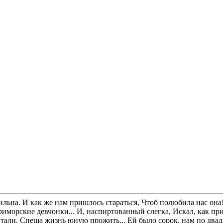
сильна. И как же нам пришлось стараться, Чтоб полюбила нас он
 приморские девчонки... И, наспиртованный слегка, Искал, как
али, Спеша жизнь юную прожить... Ей было сорок, нам по двадца