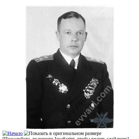
[Пожалуйста, включите JavaScript, чтобы видеть слайдшоу]