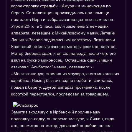
корректировку стрельбы «Амура» и миноносцев по
берегу. Сигнализация производилась при помощи
пистолета Верн и выбрасывания цветных вымпелов.
Утром 20-го, в 3 часа, были замечены 2 немецких
аппарата, летевшие к Михайловскому маяку. Летчики
Лишин и Зверев поднялись им навстречу. Литвинов и
Краевский не могли завести моторы своих аппаратов.
Мотор Зверева сдал, и он сел на воду, после чего его
взял на буксир миноносец. Оставшись один, Лишин
атаковал "Альбатрос" немца, летевшего к
«Москвитянину», стреляя из маузера, а его механик из
карабина. Немец был очевидно подбит и, снижаясь,
пошел к берегу. Другой аппарат противника, после
короткой перестрелки, последовал за товарищем.
Заметив входящую в Ирбенский пролив нашу
подводную лодку, он переменил курс, и Лишин, видя
это, несмотря на мотор, дававший перебои, пошел