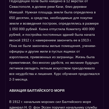
Подходящее поле было найдено в 12 верстах от
Севастополя, в долине реки Качи, близ деревни
Мамшай. Нужная площадь земли была определена в
650 десятин, а средства, необходимые для покупки
земли и возведения построек, определялись в размере
1 050 000 рублей. Казна отпустила Комитету 400 000
рублей, и постройка постоянных зданий была начата
весной 1912 г. с намерением закончить ее в 1913 г.
Пока не были закончены жилые помещения, ученики-
офицеры и другие жили в пустых ящиках от
аэропланов, привезенных из заграницы. Жизнь была
примитивная, без многих удобств, но желание будущих
летчиков овладеть летным искусством преодолевало
все неудобства и лишения. Курс обучения продолжался
2-3 месяца.
АВИАЦИЯ БАЛТИЙСКОГО МОРЯ
В 1912 г. начальник морских сил Балтийского моря
адмирал Н. О. фон Эссен поручил начальнику службы