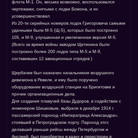
флота М-1. Он, весьма возможно, воспользовался
чертежами, снятыми с лодки Бомона, и их
усовершенствовал.
Из 20-ти серийных номеров лодок Григоровича самыми
удачными были М-5 (Щ-5), которых было построено
105, и М-9, улучшенная и увеличенная версия М-5.
(Всего за время войны заводом Щетинина было
построено более 200 лодок типа М-5 и М-9,
составивших 12 авиационных отрядов.)
Щербачев был назначен начальником воздушного
дивизиона в Ревеле, и ему было поручено
оборудование воздушной станции на Бригитовке и
прочие организационные дела.
Для создания плавучей базы Дудоров, в содействии с
инженером Шишковым, выбрали в декабре 1914 г.
пассажирский пароход «Императрица Александра»,
стоявший в Петроградском порту. Пароход этот,
делавший раньше рейсы между Петербургом и
Англией, был приобретен в казну и перестроен в