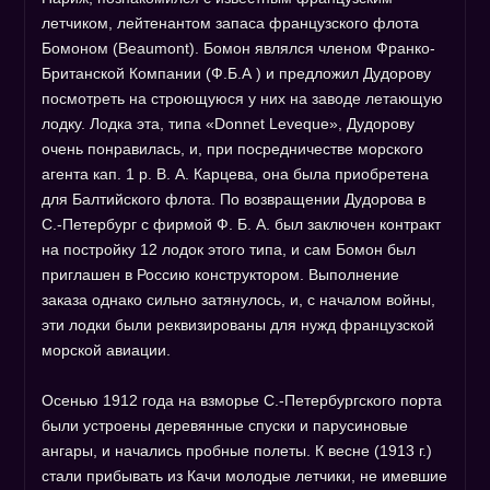
летчиком, лейтенантом запаса французского флота
Бомоном (Beaumont). Бомон являлся членом Франко-
Британской Компании (Ф.Б.А ) и предложил Дудорову
посмотреть на строющуюся у них на заводе летающую
лодку. Лодка эта, типа «Donnet Leveque», Дудорову
очень понравилась, и, при посредничестве морского
агента кап. 1 р. В. А. Карцева, она была приобретена
для Балтийского флота. По возвращении Дудорова в
С.-Петербург с фирмой Ф. Б. А. был заключен контракт
на постройку 12 лодок этого типа, и сам Бомон был
приглашен в Россию конструктором. Выполнение
заказа однако сильно затянулось, и, с началом войны,
эти лодки были реквизированы для нужд французской
морской авиации.
Осенью 1912 года на взморье С.-Петербургского порта
были устроены деревянные спуски и парусиновые
ангары, и начались пробные полеты. К весне (1913 г.)
стали прибывать из Качи молодые летчики, не имевшие