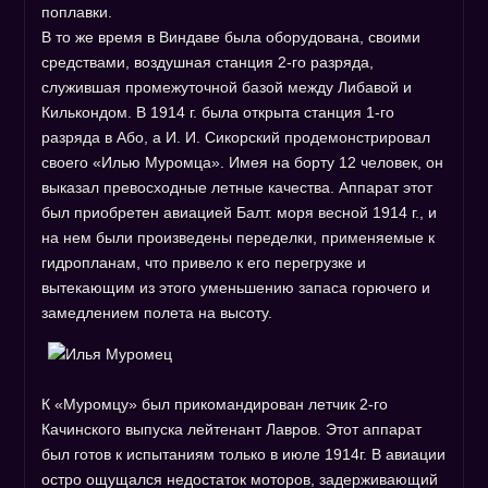
поплавки.
В то же время в Виндаве была оборудована, своими
средствами, воздушная станция 2-го разряда,
служившая промежуточной базой между Либавой и
Килькондом. В 1914 г. была открыта станция 1-го
разряда в Або, а И. И. Сикорский продемонстрировал
своего «Илью Муромца». Имея на борту 12 человек, он
выказал превосходные летные качества. Аппарат этот
был приобретен авиацией Балт. моря весной 1914 г., и
на нем были произведены переделки, применяемые к
гидропланам, что привело к его перегрузке и
вытекающим из этого уменьшению запаса горючего и
замедлением полета на высоту.
К «Муромцу» был прикомандирован летчик 2-го
Качинского выпуска лейтенант Лавров. Этот аппарат
был готов к испытаниям только в июле 1914г. В авиации
остро ощущался недостаток моторов, задерживающий