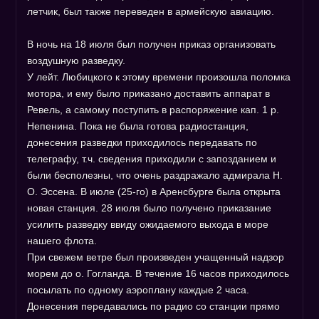
летчик, был также переведен в армейскую авиацию.
В ночь на 18 июля был получен приказ организовать
воздушную разведку.
У лейт. Любицкого к этому времени произошла поломка
мотора, и ему было приказано доставить аппарат в
Ревель, а самому поступить в распоряжение кап. 1 р.
Непенина. Пока не была готова радиостанция,
донесения разведки приходилось передавать по
телеграфу, т.ч. сведения приходили с запозданием и
были бесполезны, что очень раздражало адмирала Н.
О. Эссена. В июле (25-го) в Аренсбурге была открыта
новая станция. 28 июля было получено приказание
усилить разведку ввиду ожидаемого выхода в море
нашего флота.
При свежем ветре был произведен учащенный надзор
морем до о. Гогланда. В течение 16 часов приходилось
посылать по одному аэроплану каждые 2 часа.
Донесения передавались по радио со станции прямо