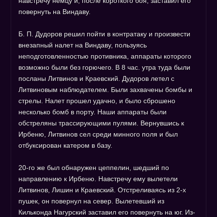
навстречу немцу и, после короткого боя, заставил его
повернуть на Виндаву.
Б. П. Дудоров решил пойти в контратаку и произвести
внезапный налет на Виндаву, пользуясь
неподготовленностью противника, аппараты которого
возможно были без горючего. В 8 час. утра туда были
посланы Литвинов и Краевский. Дудоров летел с
Литвиновым наблюдателем. Были захвачены бомбы и
стрелы. Налет прошел удачно, и было сброшено
несколько бомб в порту. Наши аппараты были
обстреляны трассирующими пулями. Вернувшись к
Ирбеню, Литвинов сел среди минного поля и был
отбуксирован катером в базу.
20-го же был обнаружен цеппелин, шедший по
направлению к Ирбеню. Навстречу ему вылетели
Литвинов, Лишин и Краевский. Отстреливаясь из 2-х
пушек, он повернул на север. Вылетевший из
Кильконда Нагурский заставил его повернуть на юг. Из-