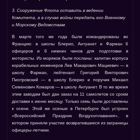
3. Сооружение Флота оставить в ведении
Комитета, а в случае войны передать его Военному
и Морскому Ведомствам.
В марте того же года были командированы во
Францию: в школы Блерио, Антуанет и Фарман 6
офицеров и 6 нижних чинов для подготовки в
мотористы. Из моряков были посланы: капитан корпуса
корабельных инженеров Лев Макарович Мациевич — в
школу Фарман, лейтенант Григорий Викторович
Пиотровский — в школу Блерио и поручик Михаил
Семенович Комаров — в школу Антуанет. В то же время
этим заводам был дан заказ на 11 самолетов со срокм
доставки к июню месяцу. Только семь были доставлены
к осени. Этой же осенью в Петербурге был устроен
«Всероссийский Праздник Воздухоплавания», в
котором приняли участие возвратившиеся из заграницы
офицеры-летчики.