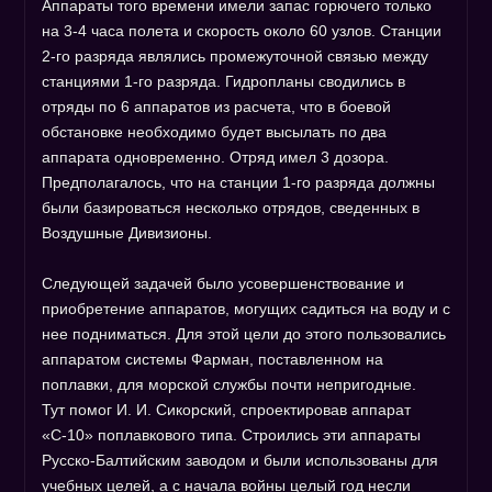
Аппараты того времени имели запас горючего только
на 3-4 часа полета и скорость около 60 узлов. Станции
2-го разряда являлись промежуточной связью между
станциями 1-го разряда. Гидропланы сводились в
отряды по 6 аппаратов из расчета, что в боевой
обстановке необходимо будет высылать по два
аппарата одновременно. Отряд имел 3 дозора.
Предполагалось, что на станции 1-го разряда должны
были базироваться несколько отрядов, сведенных в
Воздушные Дивизионы.
Следующей задачей было усовершенствование и
приобретение аппаратов, могущих садиться на воду и с
нее подниматься. Для этой цели до этого пользовались
аппаратом системы Фарман, поставленном на
поплавки, для морской службы почти непригодные.
Тут помог И. И. Сикорский, спроектировав аппарат
«С-10» поплавкового типа. Строились эти аппараты
Русско-Балтийским заводом и были использованы для
учебных целей, а с начала войны целый год несли