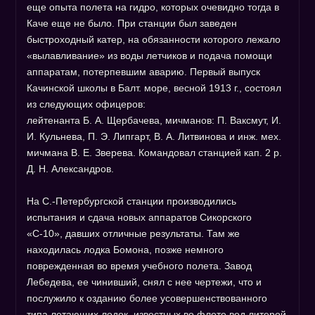
еще опыта полета на гидро, которых очевидно тогда в
Каче еще не было. При станции был заведен
быстроходный катер, на обязанности которого лежало
«вылавливание» из воды летчиков и подача помощи
аппаратам, потерпевшим аварию. Первый выпуск
Качинской школы в Балт. море, весной 1913 г., состоял
из следующих офицеров:
лейтенанта Б. А. Щербачева, мичманов: П. Ваксмут, И.
И. Кульнева, П. Э. Липгарт, В. А. Литвинова и инж. мех.
мичмана В. Е. Зверева. Командовал станцией кап. 2 р.
Д. Н. Александров.
На С.-Петербургской станции производились
испытания и сдача новых аппаратов Сикорского
«С-10», давших отличные результаты. Там же
находилась лодка Бомона, позже немного
поврежденная во время учебного полета. Завод
Лебедева, ее чинивший, снял с нее чертежи, что и
послужило к озданию более усовершенствованного
типа летающих лодок, известных во флоте вод литерой