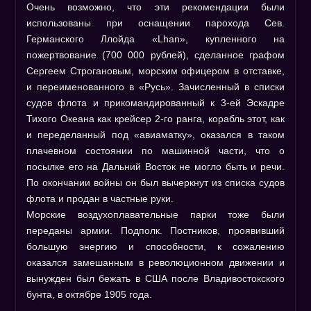
Очень возможно, что эти рекомендации были
использованы при оснащении парохода Сев.
Германского Ллойда «Lhan», купленного на
пожертвование (700 000 рублей), сделанное графом
Сергеем Строгановым, морским офицером в отставке,
и переименованного в «Русь». Зачисленный в списки
судов флота и прикомандированный к 3-ей Эскадре
Тихого Океана как крейсер 2-го ранга, корабль этот, как
и переделанный под «авиаматку», оказался в таком
плачевном состоянии по машинной части, что о
посылке его на Дальний Восток не могло быть и речи.
По окончании войны он был вычеркнут из списка судов
флота и продан в частные руки.
Морские воздухоплавательные парки тоже были
переданы армии. Подполк. Постников, проявивший
большую энергию и способности, к сожалению
оказался замешанным в революционном движении и
вынужден был бежать в США после Владивостокского
бунта, в октябре 1905 года.