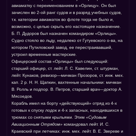
авиаматку с переименованием в «Орлицу». Он был
зачислен во 2-ой ранг судов и в разряд учебных судов,
т.к. категории авиаматок во флоте тогда не было и,
возможно, с целью скрыть его настоящее назначение.
Б. П. Дудоров был назначен командиром «Орлицы».
Судно стояло во льду, недалеко от Гутуевского о-ва, на
котором Путиловский завод, ее перестраивавший,
устроил временные мастерские.
Офицерский состав «Орлицы» был следующий:
старший офицер, ст. лейт. Л. С. Кавелин, ст. штурман,
лейт. Кунаков, ревизор—мичман Прозоров, ст. инж. мех.
кап. 2 р. Н. Н. Щапкин, вахтенные начальники: мичман
В. Ролль и подпор. В. Петров, старший врач—доктор А.
Мясоедов.
Корабль имел на борту «действующий» отряд из 4-х
готовых к спуску лодок и 4-х запасных, находившихся в
трюмах со снятыми крыльями. Этим
«Судовым
Авиационным Отрядом»
командовал лейт. И. С.
Краевский при летчиках: инж. мех. лейт. В. Е. Звереве и