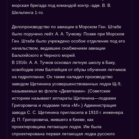
морская бригада под командой контр.-адм. В. В.
Шельтинга 1-го.
Делопроизводство по авиации в Морском Ген. Штабе
было поручено лейт. А. А. Тучкову. Позже при Морском
Ген. Штабе было учреждено особое отделение под его
начальством, ведавшее снабжением авиации
Бальтийского и Черного морей.
В 1916г. А. А. Тучков основал летную школу в Баку,
освободив этим Балтийцев от обузы обучения летчиков
на гидропланах. Он также наладил производство
заводом Щетинина усовершенствованных лодок Щ-9,
называемых во флоте «Девятками». (Советские
историки называют аппараты Щетинина—лодками
Григоровича и лодками типа «М».) Администрация
завода С. С. Щетинина пригласила в 1910 г. инженера
Д. П. Григоровича, жившего в Киеве, как
проектировщика летающих лодок. Им была
спроектирована первая летающая лодка русского