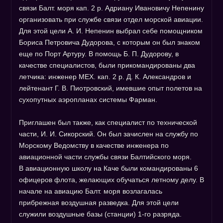
связи Балт. моря кап. 2 р. Адриану Ивановичу Непенину
организовать при службе связи отдел морской авиации.
Для этой цели А. И. Непенин выбрал себе помощником
Бориса Петровича Дудорова, с которым он был знаком
еще по Порт Артуру. В помощь Б. П. Дудорову, в
качестве специалистов, были прикомандированы два
летчика: инженер МЕХ. кап. 2 р. Д. К. Александров и
лейтенант Г. В. Пиотровский, имевшие опыт полетов на
сухопутных аэропланах системы Фарман.
Приглашен был также, как специалист по технической
части, И. И. Сикорский. Он был зачислен на службу по
Морскому Ведомству в качестве инженера по
авиационной части службы связи Балтийского моря.
В авиационную школу на Каче были командированы 6
офицеров флота, желающих обучаться летному делу. В
начале на авиацию Балт. моря возлагалась
прибрежная воздушная разведка. Для этой цели
служили воздушные базы (станции) 1-го разряда.