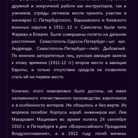
дружной и энергичной работе как инструкторов, так и
учеников, отряды летчиков могли принять участие в
маневрах С.-Петербургского, Варшавского и Киевского
военных округов в 1911- 12 гг. Самолеты были типа
Фарман и Блерио. Были совершены полеты на дальние
расстояния: Севастополь-Одесса-Петербург—шт. кап.
Андреади, Севастополь-Петербург—лейт. Дыбовский.
По мнению авторитетных лиц, русская авиация заняла
к этому времени (1911-12 гг.) второе место в авиации
Европы, и только отсутствие средств не позволяло
стать ей на первое место.
Конечно, этого невозможно было достичь, не имея
налаженного отечественного производства аэропланов
и в особенности моторов. Не обошлось и без жертв. Из
моряков погибли: Корпуса кораб. инженеров кап. Лев
Макарович Мациевич во время полета 24 сентября
1910 г. в Петербурге в дни «Всероссийского Праздника
Воздухоплавания», а в 1912 году погиб мичман