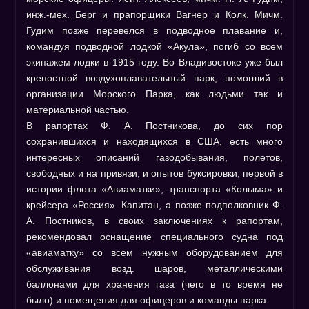
инж.-мех. Берг и прапорщики Вагнер и Колк. Мичм.
Гудим позже перевелся в подводное плавание и,
командуя подводной лодкой «Акула», погиб со всем
экипажем лодки в 1915 году. Во Владивостоке уже был
крепостной воздухоплавательный парк, помогший в
организации Морского Парка, как людьми так и
материальной частью.
В рапортах Ф. А. Постникова, до сих пор
сохранившихся и находящихся в США, есть много
интересных описаний газодобывания, полетов,
свободных и на привязи, и опытов буксировки, первой в
истории флота «Авиаматки», транспорта «Колыма» и
крейсера «Россия». Капитан, а позже подполковник Ф.
А. Постников, в своих заключениях к рапортам,
рекомендовал оснащение специального судна под
«авиаматку» со всем нужным оборудованием для
обслуживания возд. шаров, металлическими
баллонами для хранения газа (чего в то время не
было) и помещения для офицеров и команды парка.