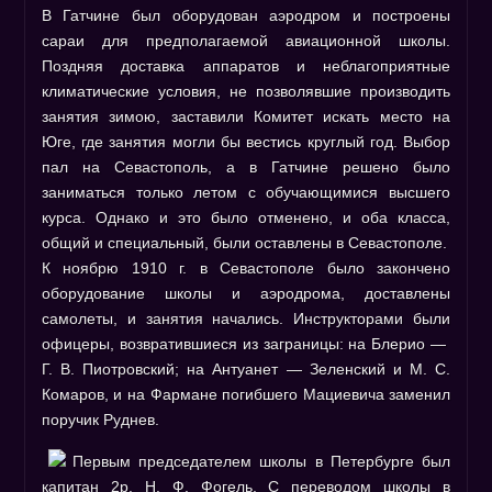
В Гатчине был оборудован аэродром и построены
сараи для предполагаемой авиационной школы.
Поздняя доставка аппаратов и неблагоприятные
климатические условия, не позволявшие производить
занятия зимою, заставили Комитет искать место на
Юге, где занятия могли бы вестись круглый год. Выбор
пал на Севастополь, а в Гатчине решено было
заниматься только летом с обучающимися высшего
курса. Однако и это было отменено, и оба класса,
общий и специальный, были оставлены в Севастополе.
К ноябрю 1910 г. в Севастополе было закончено
оборудование школы и аэродрома, доставлены
самолеты, и занятия начались. Инструкторами были
офицеры, возвратившиеся из заграницы: на Блерио —
Г. В. Пиотровский; на Антуанет — Зеленский и М. С.
Комаров, и на Фармане погибшего Мациевича заменил
поручик Руднев.
Первым председателем школы в Петербурге был
капитан 2р. Н. Ф. Фогель. С переводом школы в