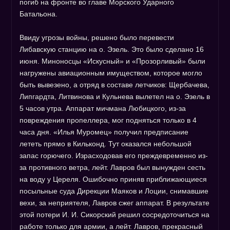
погиб на фронте во главе Морского Ударного
Батальона.
Ввиду угрозы войны, решено было перевести
Либавскую станцию на о. Эзель. Это было сделано 16
июня. Миноносцы «Искусный» и «Прозорливый» были
нагружены авиационным имуществом, которое могло
быть вывезено, а отряд в составе летчиков: Щербачева,
Липгардта, Литвинова и Кульнева вылетел на о. Эзель в
5 часов утра. Аппарат мичмана Любицкого, из-за
повреждения пропеллера, мог подняться только в 4
часа дня. «Илья Муромец» получил предписание
лететь прямо в Кильконд. Тут оказался небольшой
запас горючего. Израсходовав его преждевременно из-
за противного ветра, лейт. Лавров был вынужден сесть
на воду у Цереля. Ошибочно приняв приближающиеся
посыльные суда Дирекции Маяков и Лоции, снимавшие
вехи, за неприятеля, Лавров сжег аппарат. В результате
этой потери И. И. Сикорский решил сосредоточиться на
работе только для армии, а лейт. Лавров, прекрасный