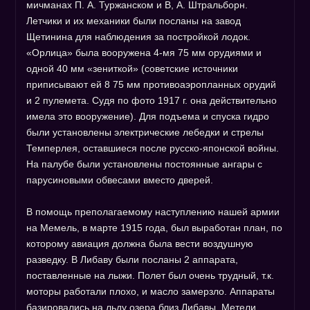
мичманах П. А. Туржанском и В, А. Штральборн.
Летчики и их механики были посланы на завод
Щетинина для наблюдения за постройкой лодок.
«Орлица» была вооружена 4-мя 75 мм орудиями и
одной 40 мм «зениткой» (советские источники
приписывают ей 8 75 мм противоаэропланных орудий
и 2 пулемета. Судя по фото 1917 г. она действительно
имела это вооружение). Для подъема и спуска гидро
были установлены электрические лебедки и стрелы
Темперлея, оставшиеся после русско-японской войны.
На палубе были установлены постоянные ангары с
парусиновыми обвесами вместо дверей.
В помощь преполагаемому наступлению нашей армии
на Мемель, в марте 1915 года, был выработан план, по
которому авиация должна была вести воздушную
разведку. В Либаву были посланы 2 аппарата,
поставленные на лыжи. Полет был очень трудный, т.к.
моторы работали плохо, и масло замерзло. Аппараты
базировались на льду озера близ Либавы. Метели