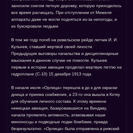
заносили снегом летную дорожку, которую приходилось
все время расчищать. При отступлении от Мемеля
аппараты даже не могли подняться из-за непогоды, и
их буксировали людьми.
В том же году погиб на ревельском рейде летчик И. И.
Кульнев, ставший жертвой своей лихости.
Предыдущие выговоры начальства и дисциплинарные
взыскания в данном случае не помогли. Кульнев
первым в истории авиации проделал мертвую петлю на
гидроплане (С-10) 15 декабря 1913 года.
В начале июля «Орлица» перешла в до к для окраски
днища и приема снабжения, а 23-го она вышла в Котку
для обучения личного состава. К этому времени
немецкая авиация, базировавшаяся на Виндаву,
начала проявлять активность, атаковывая наши
миноносцы и подводные лодки бомбами, правда
безрезультатно. «Орлица» была отправлена в рижский