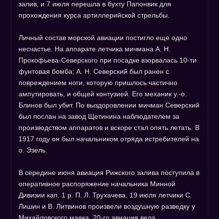
залив, и 7 июля перешла в бухту Папонвик для
прохождения курса артиллерийской стрельбы.
Личный состав морской авиации постигло еще одно
несчастье. На аппарате летчика мичмана А. Н.
Прокофьева-Северского при посадке взорвалась 10-ти
фунтовая бомба; А. Н. Северский был ранен с
повреждением ноги, которую пришлось частично
ампутировать, и общей контузией. Его механик у.-о.
Блинов был убит. По выздоровлении мичман Северский
был послан на завод Щетинина наблюдателем за
производством аппаратов и вскоре стал опять летать. В
1917 году он был начальником отряда истребителей на
о. Эзель.
В середине июня авиация Рижского залива поступила в
оперативное распоряжение начальника Минной
Дивизии кап. 1 р. П. Л. Трухачева. 19 июля летчики С.
Лишин и В. Литвинов произвели воздушную разведку у
Михайловского маяка. 20-го авиация вела