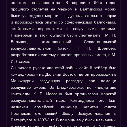
Как разместить
полетам на аэростатах. В середине 90-х годов
прошлого столетия на Черном и Балтийском морях
Размер фото
были учреждены морские воздухоплавательные парки
ИСТОРИЯ
и производились опыты со сферическими баллонами,
Герои
змейковыми аэростатами и воздушными змеями.
Заслужен.летчики
Пионерами в этой области были лейтенанты: М. Н.
Большев, командовавший Севастопольской
Нач. училища
воздухоплавательной базой, Н. Н. Шрейбер,
Музей
разработавший систему полетов привязных змеев, и М.
Список выпускников
И. Лавров.
С началом русско-японской войны лейт. Шрейбер был
МЕДИА
командирован на Дальний Восток, где он производил в
Библиотека
Маньчжурии воздушную разведку при помощи
Фильмы
воздушных змеев. Во Владивостоке, по инициативе
Музыка
контр-адм. К. П. Иессена был организован морской
воздухоплавательный парк. Командиром его был
Игры
назначен армейский инженер капитан флота
Часы
Постников, окончивший Школу Воздухоплавания в
Ссылки
Петербурге в 1897/8 гг. В помощь ему были назначены
морские офицеры: лейт. Алексеев, мичм. Н. А. Гудим,
Наш баннер