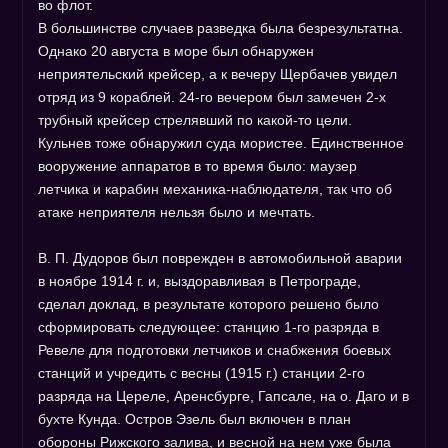
во флот.
В большинстве случаев разведка была безрезультатна.
Однако 20 августа в море был обнаружен
неприятельский крейсер, а к вечеру Щербачев увидел
отряд из 9 кораблей. 24-го вечером был замечен 2-х
трубный крейсер стрелявший по какой-то цели.
Кульнев тоже обнаружил суда мористее. Единственное
вооружение аппаратов в то время было: маузер
летчика и карабин механика-наблюдателя, так что об
атаке неприятеля нельзя было и мечтать.
В. П. Дудоров был поврежден в автомобильной аварии
в ноябре 1914 г. и, выздоравливая в Петрограде,
сделал доклад, в результате которого решено было
сформировать следующее: станцию 1-го разряда в
Ревеле для подготовки летчиков и снабжения боевых
станций и учредить с весны (1915 г.) станции 2-го
разряда на Цереле, Аренсбурге, Гапсале, на о. Даго и в
бухте Кунда. Остров Эзель был включен в план
обороны Рижского залива, и весной на нем уже была