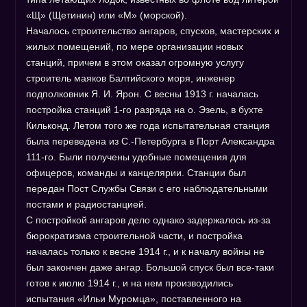
«Щ» (Щетинин) или «М» (морской).
Началось строительство ангаров, спусков, мастерских и
жилых помещений, по мере организации новых
станций, причем в этом оказал огромную услугу
строитель маяков Балтийского моря, инженер
подполковник Я. И. Ярон. С весны 1913 г. началась
постройка станций 1-го разряда на о. Эзель, в бухте
Кильконд. Летом того же года испытательная станция
была переведена из С.-Петербурга в Порт Александра
111-го. Были получены удобные помещения для
офицеров, команды и канцелярии. Станции был
передан Пост Службы Связи с его наблюдательными
постами и радиостанцией.
С постройкой ангаров дело однако задержалось из-за
бюрократизма строительной части, и постройка
началась только к весне 1914 г., и к началу войны не
был закончен даже ангар. Большой спуск был все-таки
готов к июлю 1914 г., и на нем производились
испытания «Ильи Муромца», поставленного на