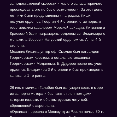
за недостаточной скорости и малого запаса горючего,
преследовать его не было возможности. За этот день
летчики были представлены к наградам. Лишин
получил орден св. Георгия 4-й степени, став первым
георгиевским кавалером Морской авиации; Литвинов и
Краевский были награждены орденом св. Владимира с
мечами, а Зверев и Нагурский орденом св. Анны 4-й
степени.
Механик Лишина унтер оф. Смолин был награжден
Георгиевским Крестом, а остальные механики
Георгиевскими Медалями. Б. Дудоров позже получил
орден св. Владимира 3-й степени и был произведен в
капитаны 1-го ранга.
26 июля мичман Галибин был вынужден сесть в море
из-за порчи мотора и был взят в плен немцами,
которые известили об этом русских летучкой,
сброшенной с аэроплана.
«Орлица» перешла в Моонзунд из Ревеля ночью 30-го.