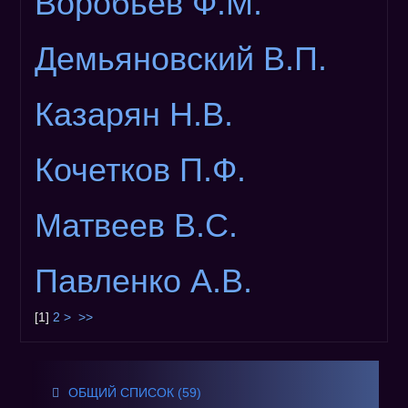
Воробьёв Ф.М.
Демьяновский В.П.
Казарян Н.В.
Кочетков П.Ф.
Матвеев В.С.
Павленко А.В.
[
1
]
2
>
>>
ОБЩИЙ СПИСОК (59)