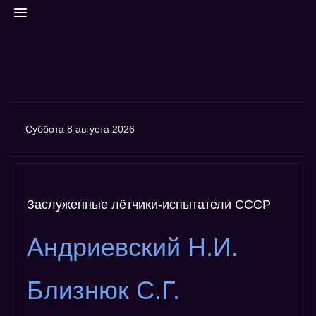
ГЛАВНАЯ
Суббота 8 августа 2026
Контакты
Поиск
Финансы
Заслуженные лётчики-испытатели СССР
Авторизация
ФОРУМ
Андриевский Н.И.
Архивный форум
ФОТО
Близнюк С.Г.
Фотогалерея