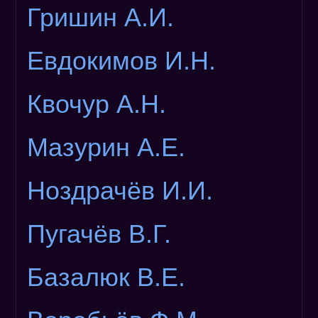
Как разместить
Гришин А.И.
Размер фото
ИСТОРИЯ
Евдокимов И.Н.
Герои
Заслужен.летчики
Квочур А.Н.
Нач. училища
Музей
Мазурин А.Е.
Список выпускников
МЕДИА
Ноздрачёв И.И.
Библиотека
Фильмы
Пугачёв В.Г.
Музыка
Игры
Базалюк В.Е.
Часы
Ссылки
Наш баннер