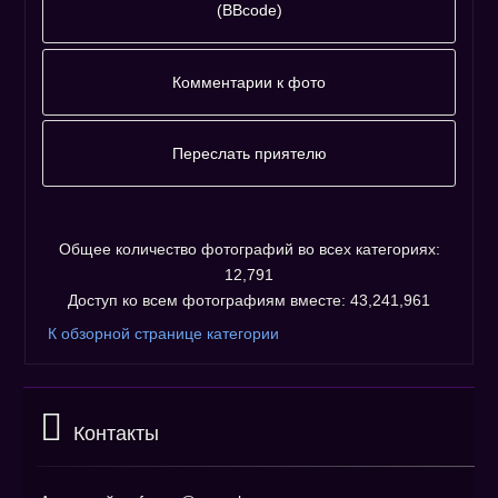
(BBcode)
Фотографию
адресовать
Комментарии к фото
напрямую :
Комментариев к фото ещё нет.
Незарегистрированным пользователям не
Переслать приятелю
разрешено оставлять комментарии. Пожалуйста,
Пожалуйста, зарегистрируйтесь...
зарегистрируйтесь!
Общее количество фотографий во всех категориях:
12,791
Доступ ко всем фотографиям вместе: 43,241,961
К обзорной странице категории
Контакты