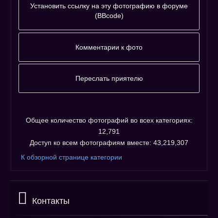
Установить ссылку на эту фотографию в форуме
(BBcode)
Фотографию
адресовать
Комментарии к фото
напрямую :
Комментариев к фото ещё нет.
Незарегистрированным пользователям не
Переслать приятелю
разрешено оставлять комментарии. Пожалуйста,
Пожалуйста, зарегистрируйтесь...
зарегистрируйтесь!
Общее количество фотографий во всех категориях:
12,791
Доступ ко всем фотографиям вместе: 43,219,307
К обзорной странице категории
Контакты