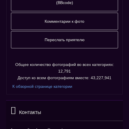
(BBcode)
Фотографию
адресовать
Комментарии к фото
напрямую :
Комментариев к фото ещё нет.
Незарегистрированным пользователям не
Переслать приятелю
разрешено оставлять комментарии. Пожалуйста,
Пожалуйста, зарегистрируйтесь...
зарегистрируйтесь!
Общее количество фотографий во всех категориях:
12,791
Доступ ко всем фотографиям вместе: 43,227,941
К обзорной странице категории
Контакты