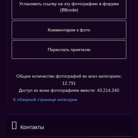
Установить ссылку на эту фотографию в форуме
(BBcode)
Фотографию
адресовать
Комментарии к фото
напрямую :
Комментариев к фото ещё нет.
Незарегистрированным пользователям не
Переслать приятелю
разрешено оставлять комментарии. Пожалуйста,
Пожалуйста, зарегистрируйтесь...
зарегистрируйтесь!
Общее количество фотографий во всех категориях:
12,791
Доступ ко всем фотографиям вместе: 43,214,240
К обзорной странице категории
Контакты