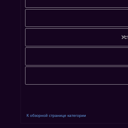
ФотоБренд
Ус
Фотографию адресовать напрямую :
Незарегистрированным пользователям не разрешено
Пожалуйста, зарегистрируйтесь...
К обзорной странице категории