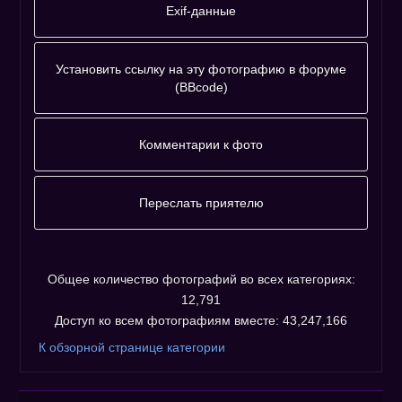
Exif-данные
ФотоБренд
Canon
Установить ссылку на эту фотографию в форуме
(BBcode)
Фотографию
адресовать
Комментарии к фото
напрямую :
Комментариев к фото ещё нет.
Незарегистрированным пользователям не
Переслать приятелю
разрешено оставлять комментарии. Пожалуйста,
Пожалуйста, зарегистрируйтесь...
зарегистрируйтесь!
Общее количество фотографий во всех категориях:
12,791
Доступ ко всем фотографиям вместе: 43,247,166
К обзорной странице категории