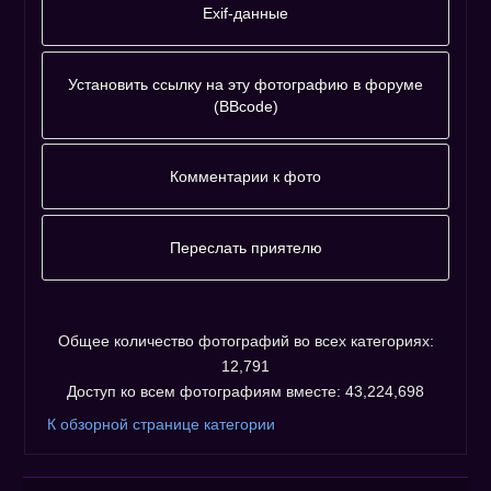
Exif-данные
ФотоБренд
Canon
Установить ссылку на эту фотографию в форуме
(BBcode)
Фотографию
адресовать
Комментарии к фото
напрямую :
Комментариев к фото ещё нет.
Незарегистрированным пользователям не
Переслать приятелю
разрешено оставлять комментарии. Пожалуйста,
Пожалуйста, зарегистрируйтесь...
зарегистрируйтесь!
Общее количество фотографий во всех категориях:
12,791
Доступ ко всем фотографиям вместе: 43,224,698
К обзорной странице категории