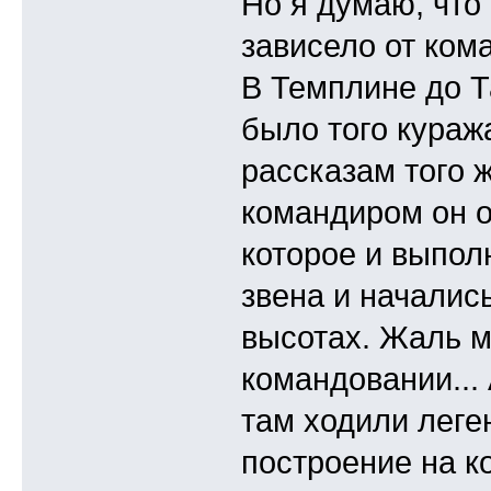
Но я думаю, что
зависело от кома
В Темплине до Т
было того куража
рассказам того 
командиром он о
которое и выпол
звена и началис
высотах. Жаль м
командовании... 
там ходили леге
построение на ко