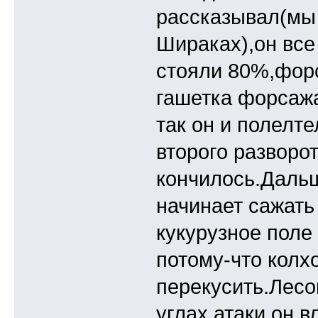
рассказывал(мы 
Шираках),он все
стояли 80%,форс
гашетка форсажа
так он и полелте
второго разворо
кончилось.Дальш
начинает сажать
кукурузное поле
потому-что колх
перекусить.Лесо
углах атаки он в