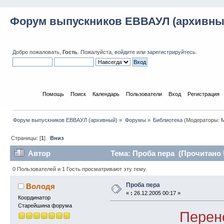
Форум выпускников ЕВВАУЛ (архивны
Добро пожаловать,
Гость
. Пожалуйста,
войдите
или
зарегистрируйтесь
.
Начало
Помощь
Поиск
Календарь
Пользователи
Вход
Регистрация
Форум выпускников ЕВВАУЛ (архивный)
»
Форумы
»
Библиотека
(Модераторы:
M
Страницы: [
1
]
Вниз
Автор
Тема: Проба пера (Прочитано 5
0 Пользователей и 1 Гость просматривают эту тему.
Проба пера
Володя
«
:
26.12.2005 00:17 »
Координатор
Старейшина форума
Перен