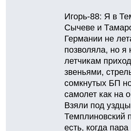
Игорь-88: Я в Тем
Сычеве и Тамаро
Германии не лет
позволяла, но я
летчикам приход
звеньями, стрел
сомкнутых БП но
самолет как на 
Взяли под уздцы
Темплиновский п
есть, когда пара