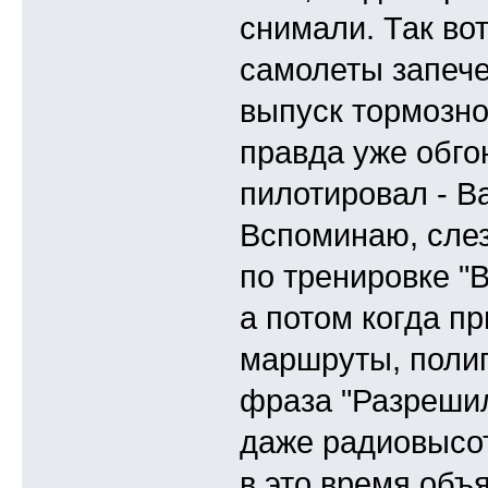
снимали. Так во
самолеты запече
выпуск тормозно
правда уже обго
пилотировал - В
Вспоминаю, слез
по тренировке "В
а потом когда пр
маршруты, полиг
фраза "Разрешил
даже радиовысот
в это время объ